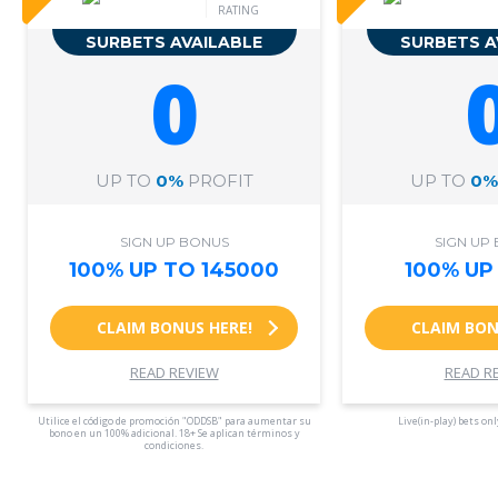
RATING
SURBETS AVAILABLE
SURBETS A
0
UP TO
0%
PROFIT
UP TO
0%
SIGN UP BONUS
SIGN UP
100% UP TO 145000
100% UP
CLAIM BONUS HERE!
CLAIM BON
READ REVIEW
READ R
Utilice el código de promoción "ODDSB" para aumentar su
Live(in-play) bets onl
bono en un 100% adicional. 18+ Se aplican términos y
condiciones.