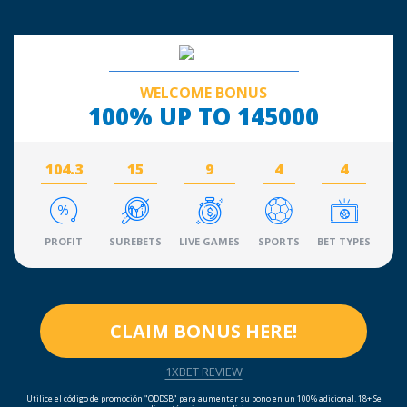
WELCOME BONUS
100% UP TO 145000
104.3
15
9
4
4
PROFIT
SUREBETS
LIVE GAMES
SPORTS
BET TYPES
CLAIM BONUS HERE!
1XBET REVIEW
Utilice el código de promoción "ODDSB" para aumentar su bono en un 100% adicional. 18+ Se